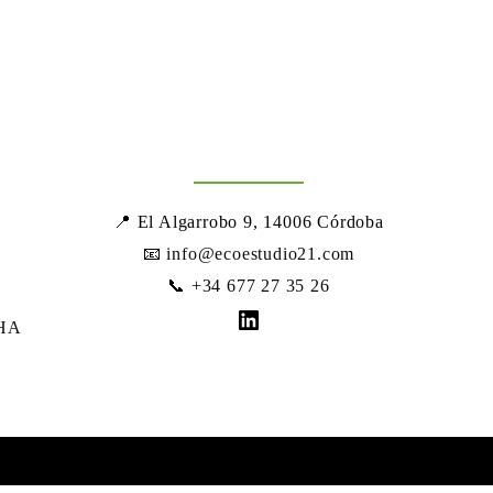
📍 El Algarrobo 9, 14006 Córdoba
📧
info@ecoestudio21.com
📞
+34 677 27 35 26
LinkedIn
HA