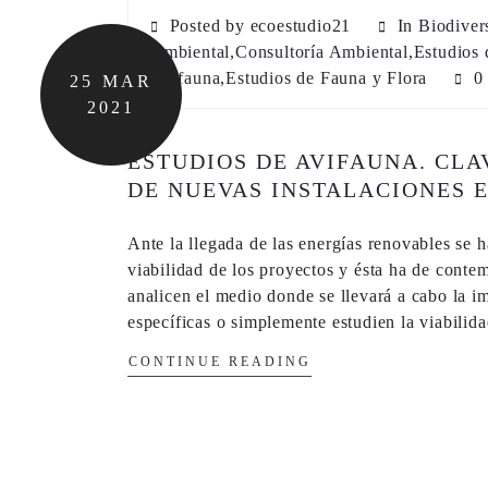
Posted by ecoestudio21
In
Biodiver
Ambiental
,
Consultoría Ambiental
,
Estudios 
Avifauna
,
Estudios de Fauna y Flora
0
25
MAR
2021
ESTUDIOS DE AVIFAUNA. CLA
DE NUEVAS INSTALACIONES 
Ante la llegada de las energías renovables se 
viabilidad de los proyectos y ésta ha de conte
analicen el medio donde se llevará a cabo la i
específicas o simplemente estudien la viabilid
CONTINUE READING