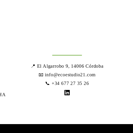
📍 El Algarrobo 9, 14006 Córdoba
📧
info@ecoestudio21.com
📞
+34 677 27 35 26
LinkedIn
HA